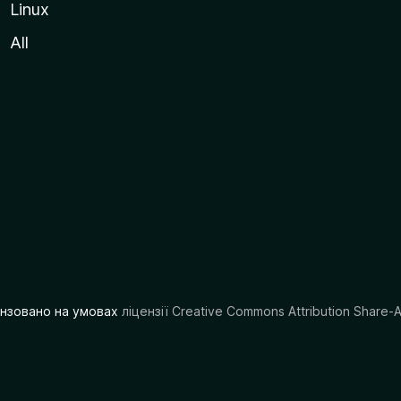
Linux
All
цензовано на умовах
ліцензії Creative Commons Attribution Share-A