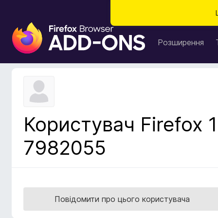
Д
о
Розширення
д
а
т
к
и
б
Користувач Firefox 1
р
а
7982055
у
з
е
р
а
Повідомити про цього користувача
F
i