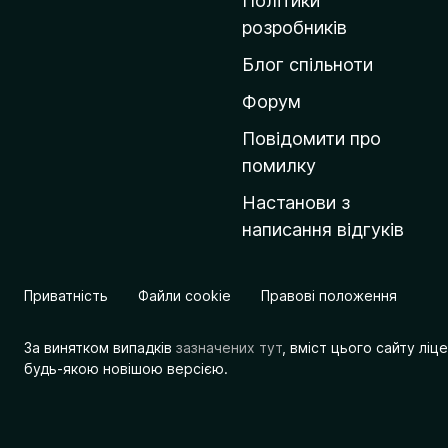
Політики
о
розробників
м
Блог спільноти
і
в
Форум
к
Повідомити про
у
помилку
M
Настанови з
o
написання відгуків
z
i
l
Приватність
Файли cookie
Правові положення
l
a
За винятком випадків
зазначених тут
, вміст цього сайту лі
будь-якою новішою версією.