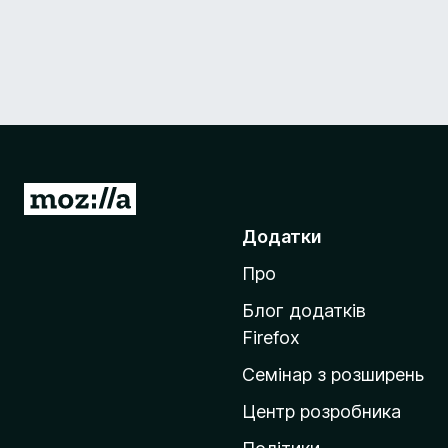
П
е
Додатки
р
Про
е
й
Блог додатків
т
Firefox
и
Семінар з розширень
н
а
Центр розробника
д