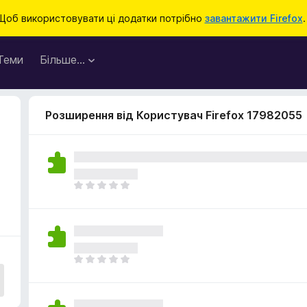
Щоб використовувати ці додатки потрібно
завантажити Firefox
.
Теми
Більше…
Розширення від Користувач Firefox 17982055
Щ
е
н
е
м
а
Щ
є
е
о
н
ц
е