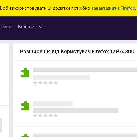
Щоб використовувати ці додатки потрібно
завантажити Firefox
.
Теми
Більше…
Розширення від Користувач Firefox 17974300
Щ
е
н
е
м
а
Щ
є
е
о
н
ц
е