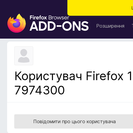
Д
о
Розширення
д
а
т
к
и
б
Користувач Firefox 1
р
а
7974300
у
з
е
р
а
Повідомити про цього користувача
F
i