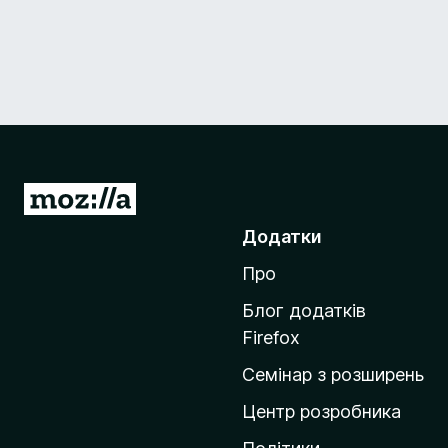
П
е
Додатки
р
Про
е
й
Блог додатків
т
Firefox
и
Семінар з розширень
н
а
Центр розробника
д