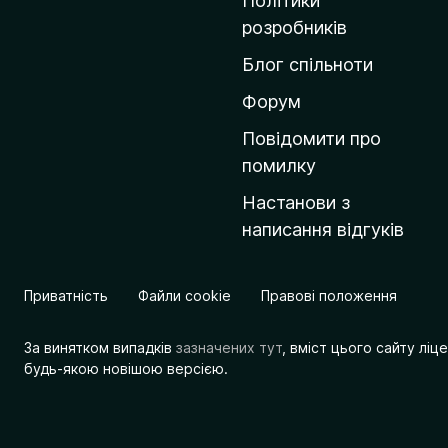
Політики
о
розробників
м
Блог спільноти
і
в
Форум
к
Повідомити про
у
помилку
M
Настанови з
o
написання відгуків
z
i
l
Приватність
Файли cookie
Правові положення
l
a
За винятком випадків
зазначених тут
, вміст цього сайту лі
будь-якою новішою версією.