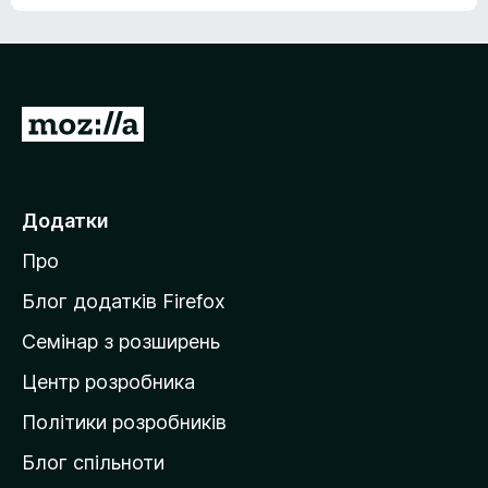
е
о
н
ц
е
і
м
н
а
о
є
П
к
о
е
ц
р
і
н
е
Додатки
о
й
к
Про
т
и
Блог додатків Firefox
н
Семінар з розширень
а
Центр розробника
д
о
Політики розробників
м
Блог спільноти
і