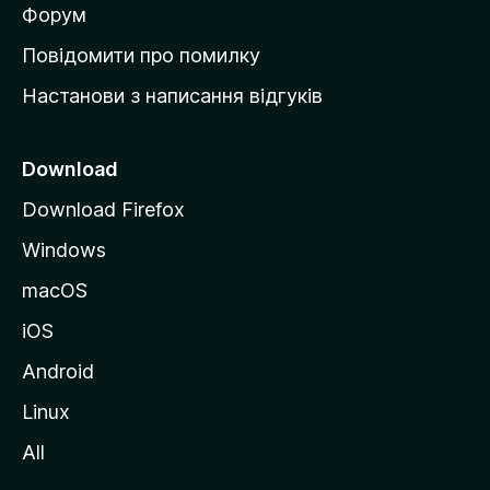
в
Форум
к
Повідомити про помилку
у
Настанови з написання відгуків
M
o
z
Download
i
Download Firefox
l
Windows
l
a
macOS
iOS
Android
Linux
All