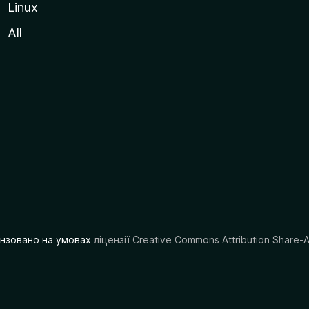
Linux
All
цензовано на умовах
ліцензії Creative Commons Attribution Share-A