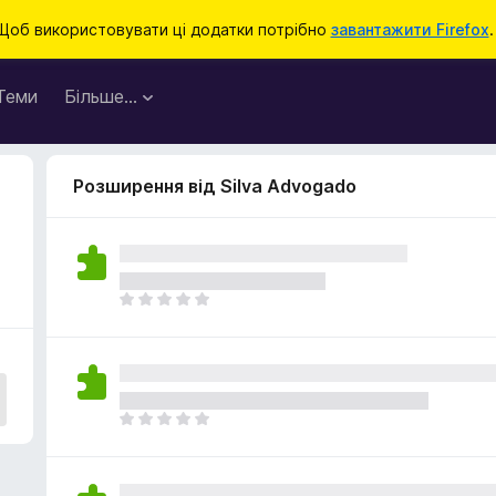
Щоб використовувати ці додатки потрібно
завантажити Firefox
.
Теми
Більше…
Розширення від Silva Advogado
Щ
е
н
е
м
а
Щ
є
е
о
н
ц
е