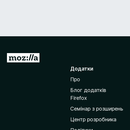
П
е
Додатки
р
Про
е
й
Блог додатків
т
Firefox
и
Семінар з розширень
н
а
Центр розробника
д