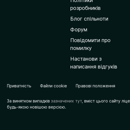
Політики
о
розробників
м
Блог спільноти
і
в
Форум
к
Повідомити про
у
помилку
M
Настанови з
o
написання відгуків
z
i
l
Приватність
Файли cookie
Правові положення
l
a
За винятком випадків
зазначених тут
, вміст цього сайту лі
будь-якою новішою версією.