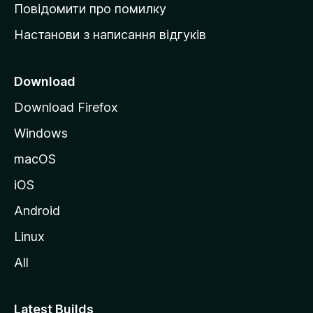
к
Повідомити про помилку
у
Настанови з написання відгуків
M
o
z
Download
i
Download Firefox
l
Windows
l
a
macOS
iOS
Android
Linux
All
Latest Builds