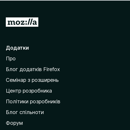
е
і
м
н
а
о
є
П
к
о
е
ц
р
і
н
е
Додатки
о
й
к
Про
т
и
Блог додатків Firefox
н
Семінар з розширень
а
Центр розробника
д
о
Політики розробників
м
Блог спільноти
і
в
Форум