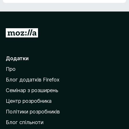
е
о
н
ц
е
і
м
н
а
о
є
П
к
о
е
ц
р
і
н
е
Додатки
о
й
к
Про
т
и
Блог додатків Firefox
н
Семінар з розширень
а
Центр розробника
д
о
Політики розробників
м
Блог спільноти
і