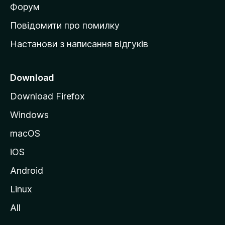
в
Форум
к
Повідомити про помилку
у
Настанови з написання відгуків
M
o
z
Download
i
Download Firefox
l
Windows
l
a
macOS
iOS
Android
Linux
All