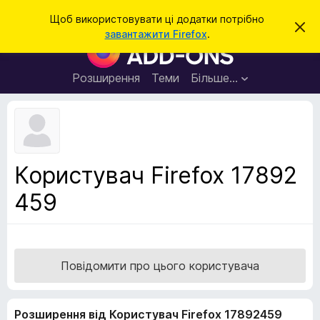
П
Увійти
Щоб використовувати ці додатки потрібно
В
о
завантажити Firefox
.
і
Д
ш
д
о
х
у
и
д
Розширення
Теми
Більше…
к
л
а
и
т
т
и
к
ц
е
и
с
б
п
Користувач Firefox 17892
о
р
в
459
а
і
щ
у
е
з
н
н
е
я
р
Повідомити про цього користувача
а
F
Розширення від Користувач Firefox 17892459
i