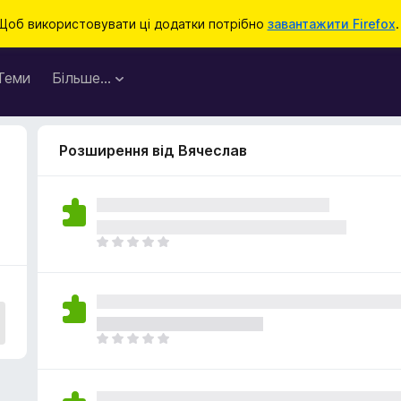
Щоб використовувати ці додатки потрібно
завантажити Firefox
.
Теми
Більше…
Розширення від Вячеслав
Щ
е
н
е
м
а
Щ
є
е
о
н
ц
е