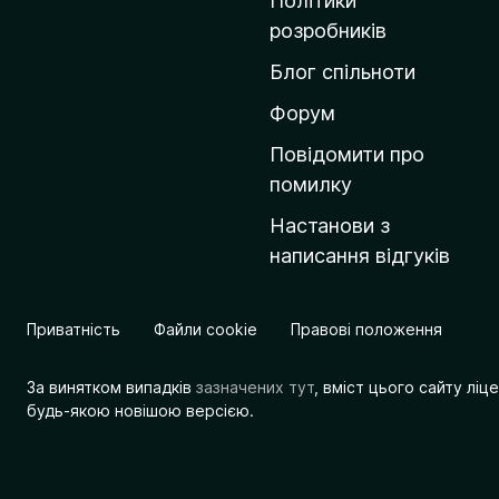
Політики
о
розробників
м
Блог спільноти
і
в
Форум
к
Повідомити про
у
помилку
M
Настанови з
o
написання відгуків
z
i
l
Приватність
Файли cookie
Правові положення
l
a
За винятком випадків
зазначених тут
, вміст цього сайту лі
будь-якою новішою версією.