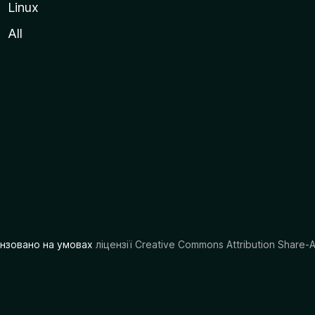
Linux
All
цензовано на умовах
ліцензії Creative Commons Attribution Share-A