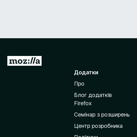
П
е
Додатки
р
Про
е
й
Блог додатків
т
Firefox
и
Семінар з розширень
н
а
Центр розробника
д