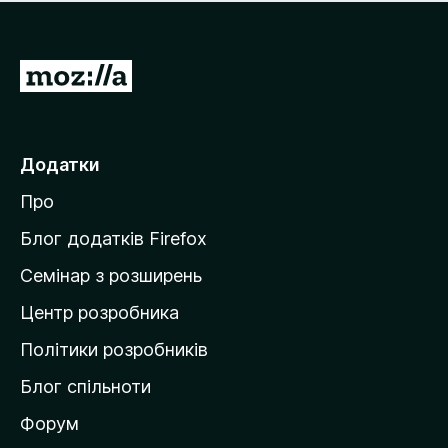
е
і
м
н
а
о
є
П
к
о
е
ц
р
і
н
е
Додатки
о
й
к
Про
т
и
Блог додатків Firefox
н
Семінар з розширень
а
Центр розробника
д
о
Політики розробників
м
Блог спільноти
і
в
Форум