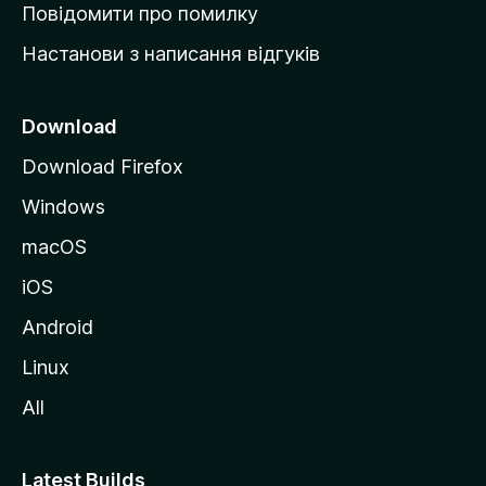
к
Повідомити про помилку
у
Настанови з написання відгуків
M
o
z
Download
i
Download Firefox
l
Windows
l
a
macOS
iOS
Android
Linux
All
Latest Builds