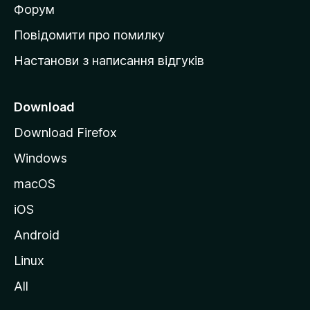
в
Форум
к
Повідомити про помилку
у
Настанови з написання відгуків
M
o
z
Download
i
Download Firefox
l
Windows
l
a
macOS
iOS
Android
Linux
All