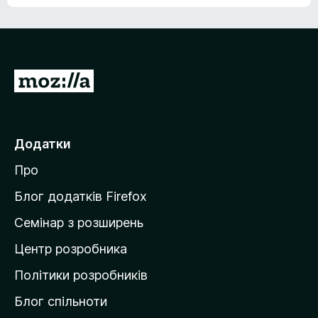
е
о
н
ц
е
і
м
н
а
о
є
П
к
о
е
ц
р
і
н
е
Додатки
о
й
к
Про
т
и
Блог додатків Firefox
н
Семінар з розширень
а
Центр розробника
д
о
Політики розробників
м
Блог спільноти
і