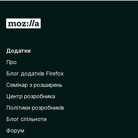
е
і
м
н
а
о
є
П
к
о
е
ц
р
і
н
е
Додатки
о
й
к
Про
т
и
Блог додатків Firefox
н
Семінар з розширень
а
Центр розробника
д
о
Політики розробників
м
Блог спільноти
і
в
Форум