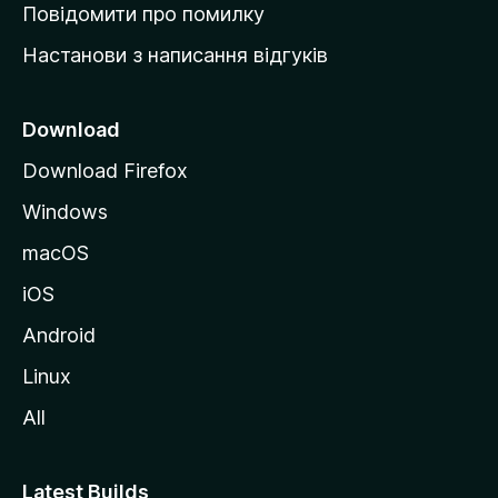
к
Повідомити про помилку
у
Настанови з написання відгуків
M
o
z
Download
i
Download Firefox
l
Windows
l
a
macOS
iOS
Android
Linux
All
Latest Builds