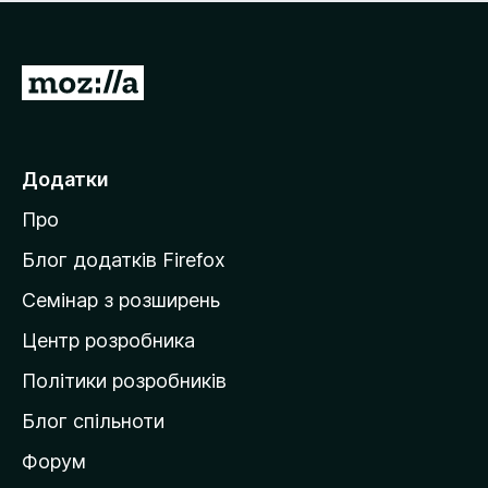
е
і
м
н
а
о
є
П
к
о
е
ц
р
і
н
е
Додатки
о
й
к
Про
т
и
Блог додатків Firefox
н
Семінар з розширень
а
Центр розробника
д
о
Політики розробників
м
Блог спільноти
і
в
Форум