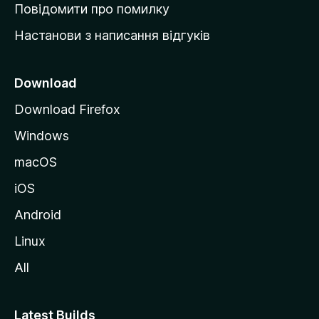
к
Повідомити про помилку
у
Настанови з написання відгуків
M
o
z
Download
i
Download Firefox
l
Windows
l
a
macOS
iOS
Android
Linux
All
Latest Builds