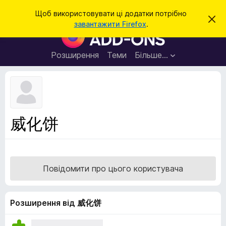
П
Увійти
Щоб використовувати ці додатки потрібно
В
о
завантажити Firefox
.
і
Д
ш
д
о
х
у
и
д
Розширення
Теми
Більше…
к
л
а
и
т
т
и
к
ц
е
и
с
б
п
威化饼
о
р
в
а
і
щ
у
е
з
н
Повідомити про цього користувача
н
е
я
р
а
Розширення від 威化饼
F
i