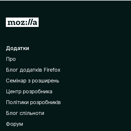
е
і
м
н
а
о
є
П
к
о
е
ц
р
і
н
е
Додатки
о
й
к
Про
т
и
Блог додатків Firefox
н
Семінар з розширень
а
Центр розробника
д
о
Політики розробників
м
Блог спільноти
і
в
Форум