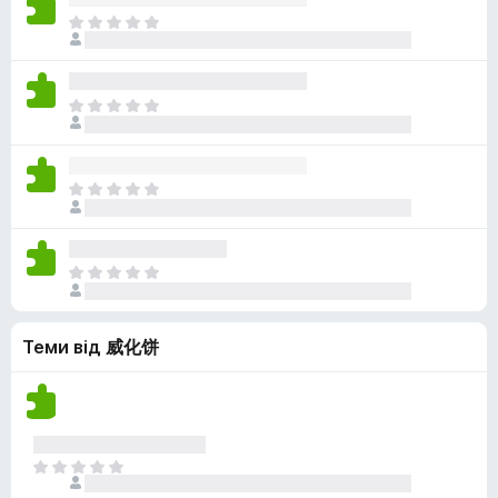
н
е
о
Щ
о
м
ц
е
к
а
і
н
є
н
е
о
Щ
о
м
ц
е
к
а
і
н
є
н
е
о
Щ
о
м
ц
е
к
а
і
н
є
н
е
о
Щ
о
м
ц
е
к
а
і
н
є
н
Теми від 威化饼
е
о
о
м
ц
к
а
і
є
н
о
о
ц
Щ
к
і
е