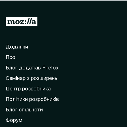
е
і
м
н
а
о
є
П
к
о
е
ц
р
і
н
е
Додатки
о
й
к
Про
т
и
Блог додатків Firefox
н
Семінар з розширень
а
Центр розробника
д
о
Політики розробників
м
Блог спільноти
і
в
Форум