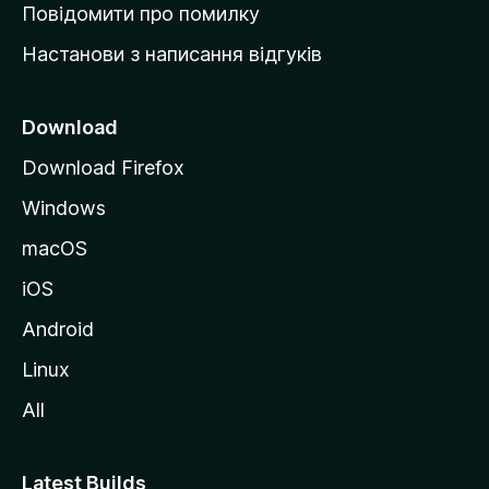
к
Повідомити про помилку
у
Настанови з написання відгуків
M
o
z
Download
i
Download Firefox
l
Windows
l
a
macOS
iOS
Android
Linux
All
Latest Builds