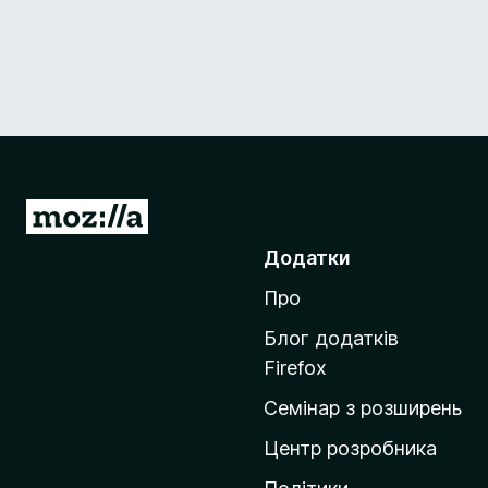
П
е
Додатки
р
Про
е
й
Блог додатків
т
Firefox
и
Семінар з розширень
н
а
Центр розробника
д