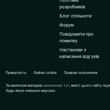
Політики
о
розробників
м
Блог спільноти
і
в
Форум
к
Повідомити про
у
помилку
M
Настанови з
o
написання відгуків
z
i
l
Приватність
Файли cookie
Правові положення
l
a
За винятком випадків
зазначених тут
, вміст цього сайту лі
будь-якою новішою версією.