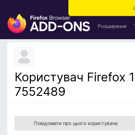
Д
о
Розширення
д
а
т
к
и
б
Користувач Firefox 1
р
а
7552489
у
з
е
р
а
Повідомити про цього користувача
F
i