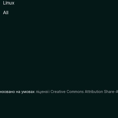
Linux
All
цензовано на умовах
ліцензії Creative Commons Attribution Share-A