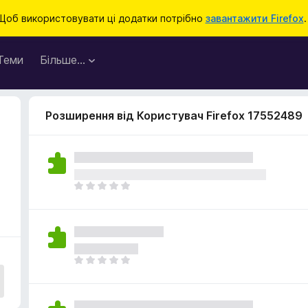
Щоб використовувати ці додатки потрібно
завантажити Firefox
.
Теми
Більше…
Розширення від Користувач Firefox 17552489
Щ
е
н
е
м
а
Щ
є
е
о
н
ц
е