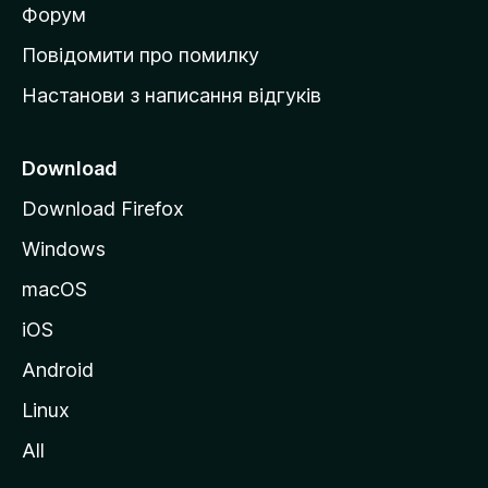
в
Форум
к
Повідомити про помилку
у
Настанови з написання відгуків
M
o
z
Download
i
Download Firefox
l
Windows
l
a
macOS
iOS
Android
Linux
All