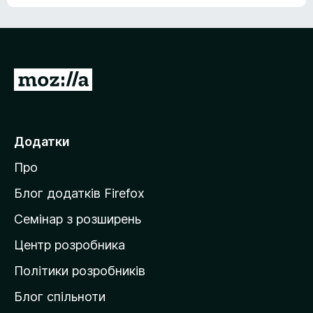
е
о
н
ц
е
і
м
н
а
о
є
П
к
о
е
ц
р
і
н
е
Додатки
о
й
к
Про
т
и
Блог додатків Firefox
н
Семінар з розширень
а
Центр розробника
д
о
Політики розробників
м
Блог спільноти
і