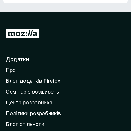
е
о
н
ц
е
і
м
н
а
о
є
П
к
о
е
ц
р
і
н
е
Додатки
о
й
к
Про
т
и
Блог додатків Firefox
н
Семінар з розширень
а
Центр розробника
д
о
Політики розробників
м
Блог спільноти
і