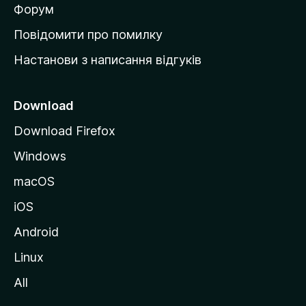
в
Форум
к
Повідомити про помилку
у
Настанови з написання відгуків
M
o
z
Download
i
Download Firefox
l
Windows
l
a
macOS
iOS
Android
Linux
All