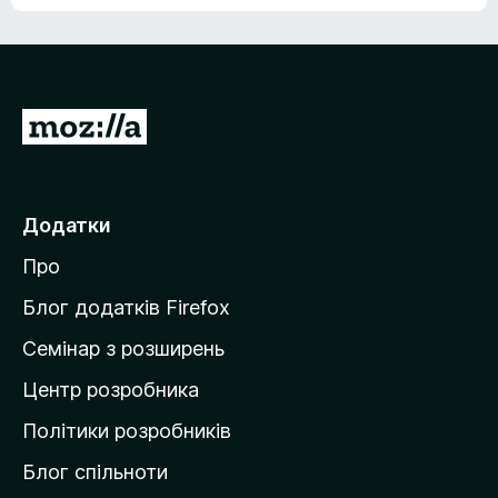
е
о
н
ц
е
і
м
н
а
о
є
П
к
о
е
ц
р
і
н
е
Додатки
о
й
к
Про
т
и
Блог додатків Firefox
н
Семінар з розширень
а
Центр розробника
д
о
Політики розробників
м
Блог спільноти
і