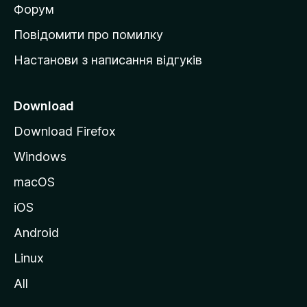
в
Форум
к
Повідомити про помилку
у
Настанови з написання відгуків
M
o
z
Download
i
Download Firefox
l
Windows
l
a
macOS
iOS
Android
Linux
All