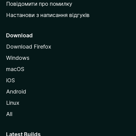
к
Повідомити про помилку
у
Настанови з написання відгуків
M
o
z
Download
i
Download Firefox
l
Windows
l
a
macOS
iOS
Android
Linux
All
Latest Builds