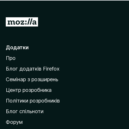
е
і
м
н
а
о
є
П
к
о
е
ц
р
і
н
е
Додатки
о
й
к
Про
т
и
Блог додатків Firefox
н
Семінар з розширень
а
Центр розробника
д
о
Політики розробників
м
Блог спільноти
і
в
Форум