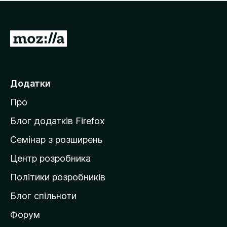
е
і
м
н
а
о
є
П
к
о
е
ц
р
і
н
е
Додатки
о
й
к
Про
т
и
Блог додатків Firefox
н
Семінар з розширень
а
Центр розробника
д
о
Політики розробників
м
Блог спільноти
і
в
Форум