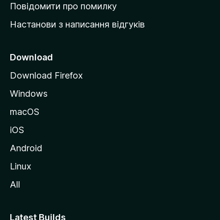
к
Повідомити про помилку
у
Настанови з написання відгуків
M
o
z
Download
i
Download Firefox
l
Windows
l
a
macOS
iOS
Android
Linux
All
Latest Builds