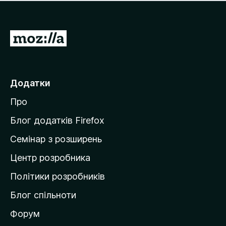
е
і
м
н
а
о
є
П
к
о
е
ц
р
і
н
е
Додатки
о
й
к
Про
т
и
Блог додатків Firefox
н
Семінар з розширень
а
Центр розробника
д
о
Політики розробників
м
Блог спільноти
і
в
Форум