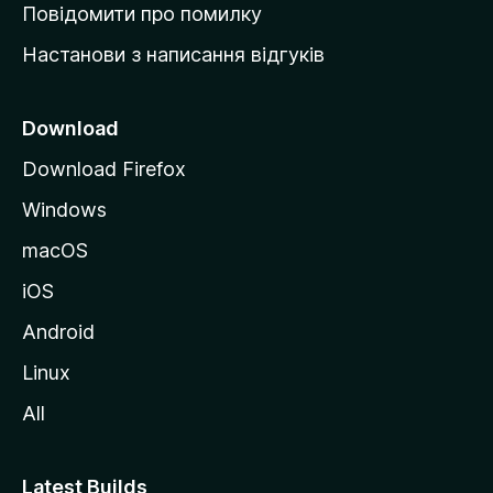
к
Повідомити про помилку
у
Настанови з написання відгуків
M
o
z
Download
i
Download Firefox
l
Windows
l
a
macOS
iOS
Android
Linux
All
Latest Builds