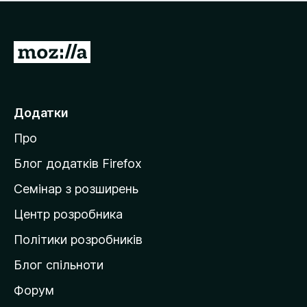
е
і
м
н
а
о
є
П
к
о
е
ц
р
і
н
е
Додатки
о
й
к
Про
т
и
Блог додатків Firefox
н
Семінар з розширень
а
Центр розробника
д
о
Політики розробників
м
Блог спільноти
і
в
Форум