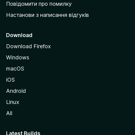
к
Повідомити про помилку
у
Настанови з написання відгуків
M
o
z
Download
i
Download Firefox
l
Windows
l
a
macOS
iOS
Android
Linux
All
Latest Builds