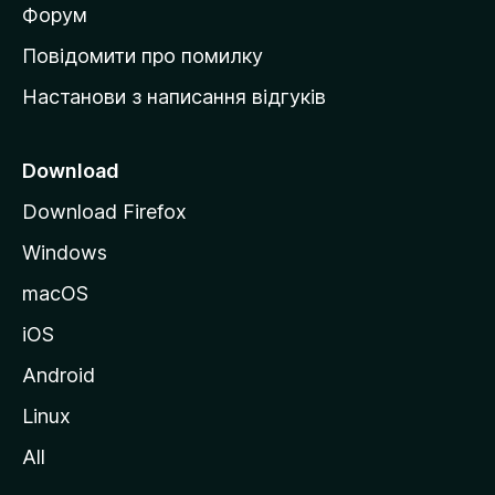
в
Форум
к
Повідомити про помилку
у
Настанови з написання відгуків
M
o
z
Download
i
Download Firefox
l
Windows
l
a
macOS
iOS
Android
Linux
All