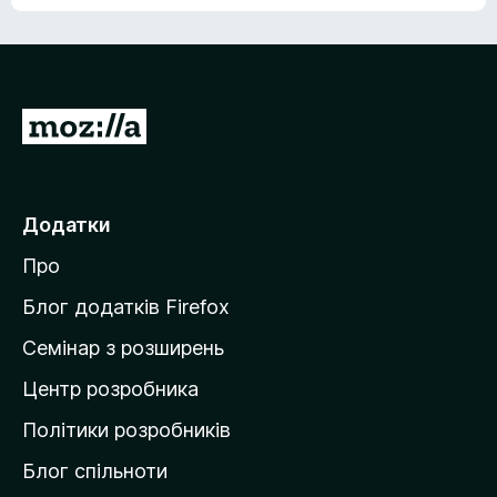
е
о
н
ц
е
і
м
н
а
о
є
П
к
о
е
ц
р
і
н
е
Додатки
о
й
к
Про
т
и
Блог додатків Firefox
н
Семінар з розширень
а
Центр розробника
д
о
Політики розробників
м
Блог спільноти
і