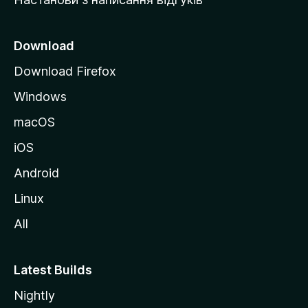
M
o
z
Download
i
Download Firefox
l
Windows
l
a
macOS
iOS
Android
Linux
All
Latest Builds
Nightly