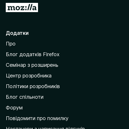
r
П
e
е
f
р
o
е
Додатки
x
й
Про
т
и
Блог додатків Firefox
н
Семінар з розширень
а
Центр розробника
д
о
Політики розробників
м
Блог спільноти
і
в
Форум
к
Повідомити про помилку
у
Настанови з написання відгуків