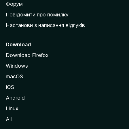
в
Форум
к
Повідомити про помилку
у
Настанови з написання відгуків
M
o
z
Download
i
Download Firefox
l
Windows
l
a
macOS
iOS
Android
Linux
All