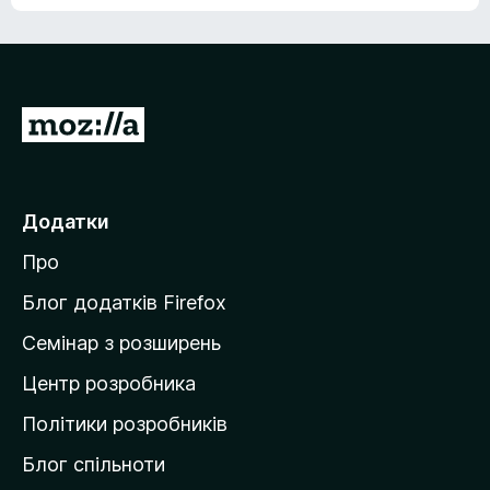
е
о
н
ц
е
і
м
н
а
о
є
П
к
о
е
ц
р
і
н
е
Додатки
о
й
к
Про
т
и
Блог додатків Firefox
н
Семінар з розширень
а
Центр розробника
д
о
Політики розробників
м
Блог спільноти
і