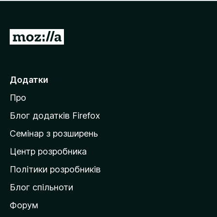
е
і
м
н
а
о
є
П
к
о
е
ц
р
і
н
е
Додатки
о
й
к
Про
т
и
Блог додатків Firefox
н
Семінар з розширень
а
Центр розробника
д
о
Політики розробників
м
Блог спільноти
і
в
Форум