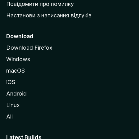
к
Повідомити про помилку
у
Настанови з написання відгуків
M
o
z
Download
i
Download Firefox
l
Windows
l
a
macOS
iOS
Android
Linux
All
Latest Builds