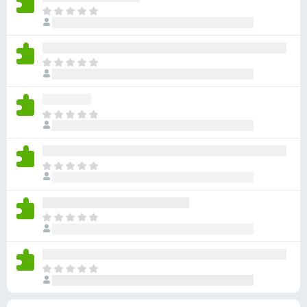
н
е
о
Щ
о
м
ц
е
к
а
і
н
є
н
е
о
Щ
о
м
ц
е
к
а
і
н
є
н
е
о
Щ
о
м
ц
е
к
а
і
н
є
н
е
о
Щ
о
м
ц
е
к
а
і
н
є
н
е
о
Щ
о
м
ц
е
к
а
і
н
є
н
е
о
Щ
о
м
ц
е
к
а
і
н
є