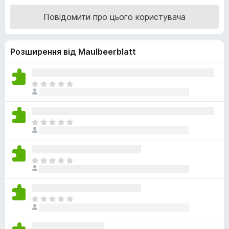
r
і
Повідомити про цього користувача
н
e
к
f
а
o
Розширення від Maulbeerblatt
4
x
,
7
з
Щ
5
е
н
е
Щ
м
е
а
н
є
е
о
Щ
м
ц
е
а
і
н
є
н
е
о
Щ
о
м
ц
е
к
а
і
н
є