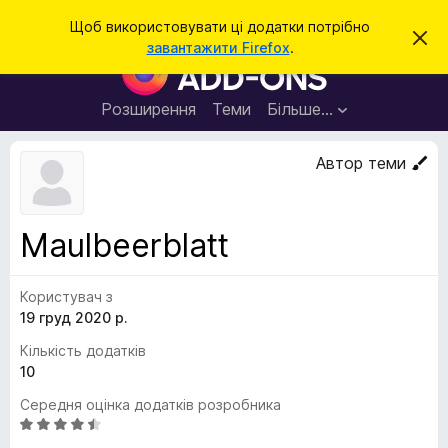
П
Увійти
Щоб використовувати ці додатки потрібно
В
о
завантажити Firefox
.
і
Д
ш
д
о
х
у
и
д
Розширення
Теми
Більше…
к
л
а
и
т
т
Автор теми
и
к
ц
е
и
с
б
п
Maulbeerblatt
о
р
в
а
і
щ
Користувач з
у
е
19 груд 2020 р.
з
н
н
е
Кількість додатків
я
р
10
а
Середня оцінка додатків розробника
F
О
i
ц