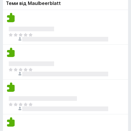
н
Теми від Maulbeerblatt
е
о
о
м
ц
к
а
і
є
н
о
о
ц
Щ
к
і
е
н
н
о
е
к
м
а
Щ
є
е
о
н
ц
е
і
м
н
а
о
Щ
є
к
е
о
н
ц
е
і
м