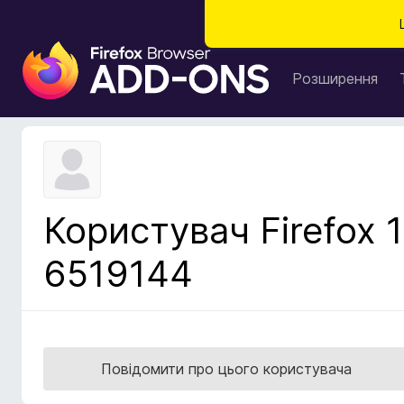
Д
о
Розширення
д
а
т
к
и
б
Користувач Firefox 1
р
а
6519144
у
з
е
р
а
Повідомити про цього користувача
F
i