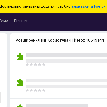
Щоб використовувати ці додатки потрібно
завантажити Firefox
.
Теми
Більше…
Розширення від Користувач Firefox 16519144
Щ
е
н
е
м
а
Щ
є
е
о
н
ц
е