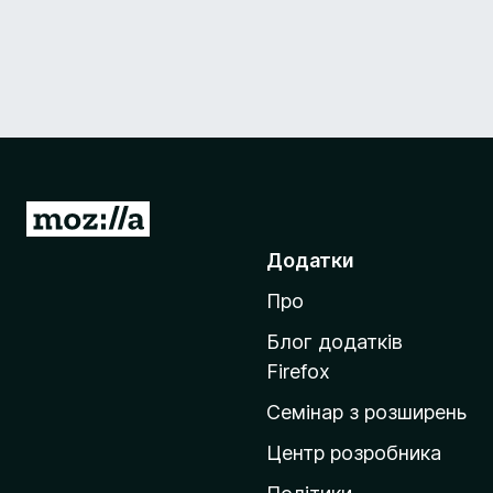
П
е
Додатки
р
Про
е
й
Блог додатків
т
Firefox
и
Семінар з розширень
н
а
Центр розробника
д