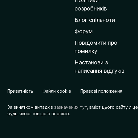
Політики
о
розробників
м
Блог спільноти
і
в
Форум
к
Повідомити про
у
помилку
M
Настанови з
o
написання відгуків
z
i
l
Приватність
Файли cookie
Правові положення
l
a
За винятком випадків
зазначених тут
, вміст цього сайту лі
будь-якою новішою версією.