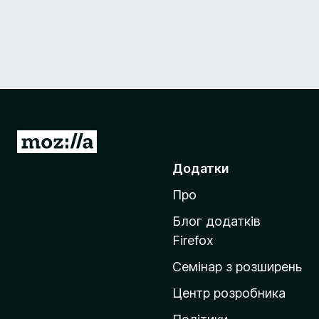
П
е
Додатки
р
Про
е
й
Блог додатків
т
Firefox
и
Семінар з розширень
н
а
Центр розробника
д