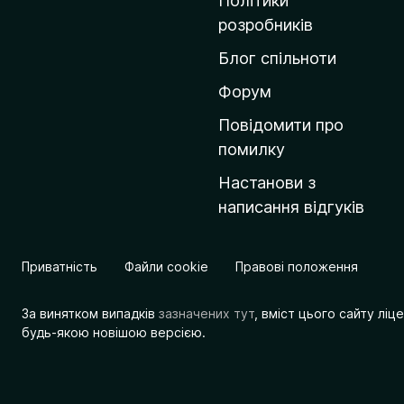
Політики
о
розробників
м
Блог спільноти
і
в
Форум
к
Повідомити про
у
помилку
M
Настанови з
o
написання відгуків
z
i
l
Приватність
Файли cookie
Правові положення
l
a
За винятком випадків
зазначених тут
, вміст цього сайту лі
будь-якою новішою версією.