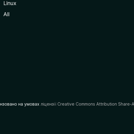
Linux
All
цензовано на умовах
ліцензії Creative Commons Attribution Share-A