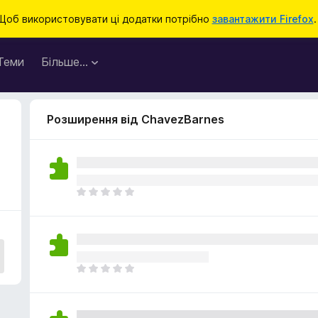
Щоб використовувати ці додатки потрібно
завантажити Firefox
.
Теми
Більше…
Розширення від ChavezBarnes
Щ
е
н
е
м
а
Щ
є
е
о
н
ц
е