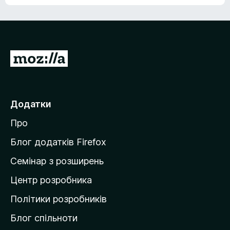
е
о
н
ц
е
і
м
н
а
о
є
П
к
о
е
ц
р
і
н
е
Додатки
о
й
к
Про
т
и
Блог додатків Firefox
н
Семінар з розширень
а
Центр розробника
д
о
Політики розробників
м
Блог спільноти
і