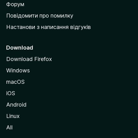
в
Форум
к
Повідомити про помилку
у
Настанови з написання відгуків
M
o
z
Download
i
Download Firefox
l
Windows
l
a
macOS
iOS
Android
Linux
All