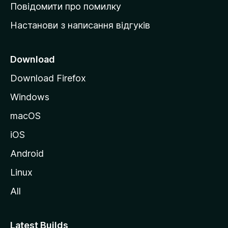
к
Повідомити про помилку
у
Настанови з написання відгуків
M
o
z
Download
i
Download Firefox
l
Windows
l
a
macOS
iOS
Android
Linux
All
Latest Builds