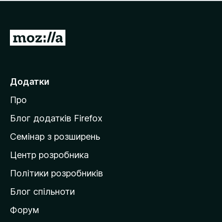
е
і
м
н
а
о
є
П
к
о
е
ц
р
і
н
е
Додатки
о
й
к
Про
т
и
Блог додатків Firefox
н
Семінар з розширень
а
Центр розробника
д
о
Політики розробників
м
Блог спільноти
і
в
Форум