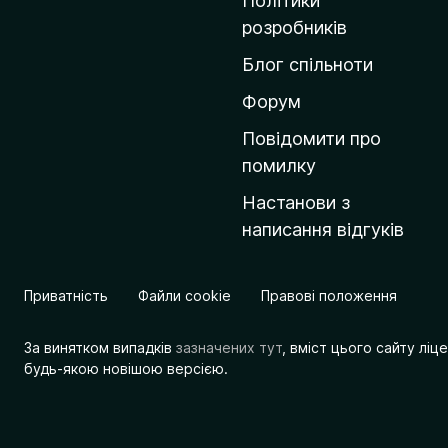
Політики
о
розробників
м
Блог спільноти
і
в
Форум
к
Повідомити про
у
помилку
M
Настанови з
o
написання відгуків
z
i
l
Приватність
Файли cookie
Правові положення
l
a
За винятком випадків
зазначених тут
, вміст цього сайту лі
будь-якою новішою версією.