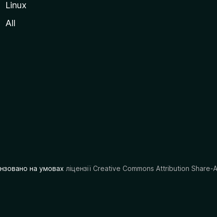
Linux
All
цензовано на умовах
ліцензії Creative Commons Attribution Share-A