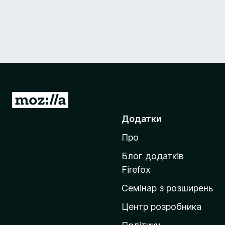
П
е
Додатки
р
Про
е
й
Блог додатків
т
Firefox
и
Семінар з розширень
н
а
Центр розробника
д