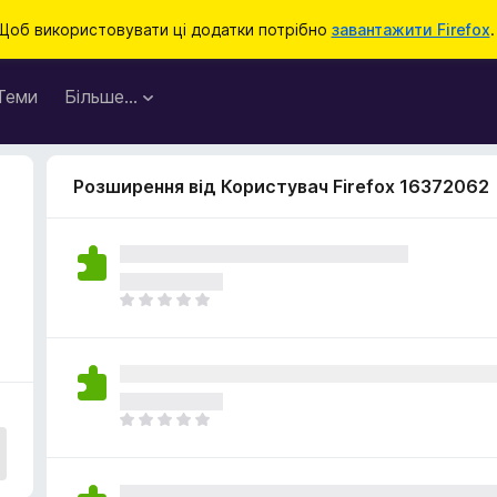
Щоб використовувати ці додатки потрібно
завантажити Firefox
.
Теми
Більше…
Розширення від Користувач Firefox 16372062
Щ
е
н
е
м
а
Щ
є
е
о
н
ц
е