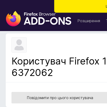
Д
о
Розширення
д
а
т
к
и
б
Користувач Firefox 1
р
а
6372062
у
з
е
р
а
Повідомити про цього користувача
F
i