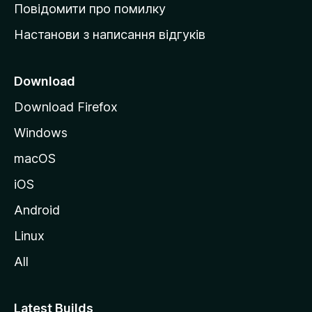
к
Повідомити про помилку
у
Настанови з написання відгуків
M
o
z
Download
i
Download Firefox
l
Windows
l
a
macOS
iOS
Android
Linux
All
Latest Builds