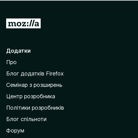
е
і
м
н
а
о
є
П
к
о
е
ц
р
і
н
е
Додатки
о
й
к
Про
т
и
Блог додатків Firefox
н
Семінар з розширень
а
Центр розробника
д
о
Політики розробників
м
Блог спільноти
і
в
Форум