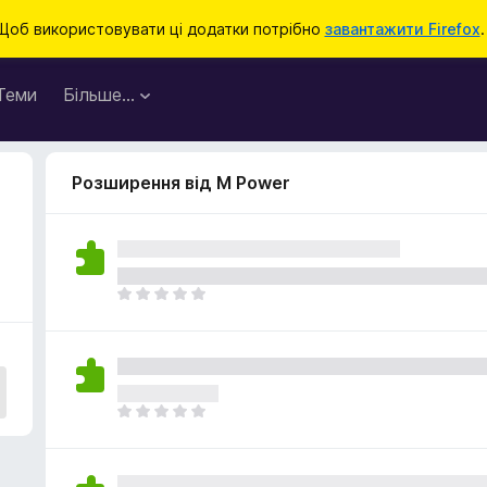
Щоб використовувати ці додатки потрібно
завантажити Firefox
.
Теми
Більше…
Розширення від M Power
Щ
е
н
е
м
а
Щ
є
е
о
н
ц
е