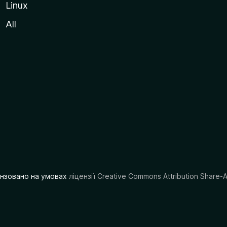
Linux
All
цензовано на умовах
ліцензії Creative Commons Attribution Share-A