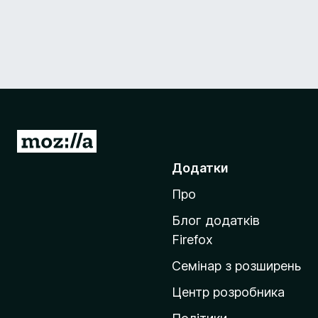
П
е
Додатки
р
Про
е
й
Блог додатків
т
Firefox
и
Семінар з розширень
н
а
Центр розробника
д