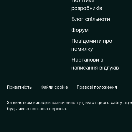
Політики
о
розробників
м
Блог спільноти
і
в
Форум
к
Повідомити про
у
помилку
M
Настанови з
o
написання відгуків
z
i
l
Приватність
Файли cookie
Правові положення
l
a
За винятком випадків
зазначених тут
, вміст цього сайту лі
будь-якою новішою версією.