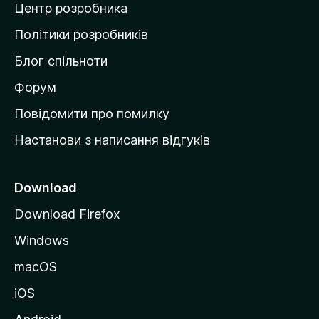
Центр розробника
д
о
Політики розробників
м
Блог спільноти
і
в
Форум
к
Повідомити про помилку
у
Настанови з написання відгуків
M
o
z
Download
i
Download Firefox
l
Windows
l
a
macOS
iOS