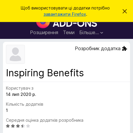
П
Увійти
Щоб використовувати ці додатки потрібно
В
о
завантажити Firefox
.
і
Д
ш
д
о
х
у
и
д
Розширення
Теми
Більше…
к
л
а
и
т
т
Розробник додатка
и
к
ц
е
и
с
б
п
Inspiring Benefits
о
р
в
а
і
щ
Користувач з
у
е
14 лип 2020 р.
з
н
н
е
Кількість додатків
я
р
1
а
Середня оцінка додатків розробника
F
О
i
ц