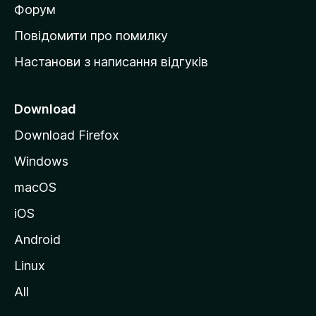
в
Форум
к
Повідомити про помилку
у
Настанови з написання відгуків
M
o
z
Download
i
Download Firefox
l
Windows
l
a
macOS
iOS
Android
Linux
All