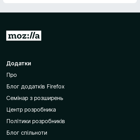
е
о
н
ц
е
і
м
н
а
о
є
П
к
о
е
ц
р
і
н
е
Додатки
о
й
к
Про
т
и
Блог додатків Firefox
н
Семінар з розширень
а
Центр розробника
д
о
Політики розробників
м
Блог спільноти
і