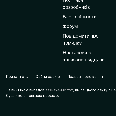
Політики
о
розробників
м
Блог спільноти
і
в
Форум
к
Повідомити про
у
помилку
M
Настанови з
o
написання відгуків
z
i
l
Приватність
Файли cookie
Правові положення
l
a
За винятком випадків
зазначених тут
, вміст цього сайту лі
будь-якою новішою версією.