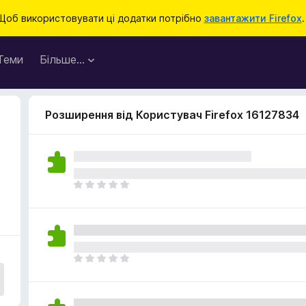
Щоб використовувати ці додатки потрібно
завантажити Firefox
.
Теми
Більше…
Розширення від Користувач Firefox 16127834
Щ
е
н
е
м
а
Щ
є
е
о
н
ц
е