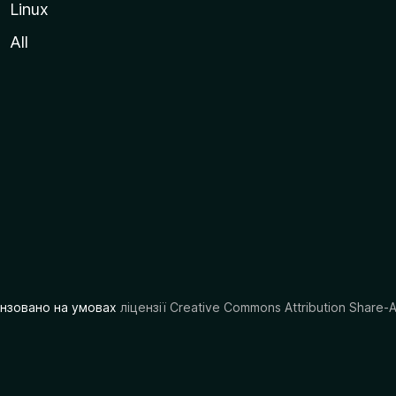
Linux
All
цензовано на умовах
ліцензії Creative Commons Attribution Share-A