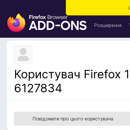
Д
о
Розширення
д
а
т
к
и
б
Користувач Firefox 1
р
а
6127834
у
з
е
р
а
Повідомити про цього користувача
F
i