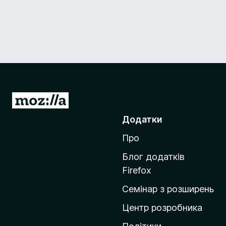
П
е
Додатки
р
Про
е
й
Блог додатків
т
Firefox
и
Семінар з розширень
н
а
Центр розробника
д