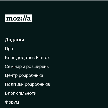
е
і
м
н
а
о
є
П
к
о
е
ц
р
і
н
е
Додатки
о
й
к
Про
т
и
Блог додатків Firefox
н
Семінар з розширень
а
Центр розробника
д
о
Політики розробників
м
Блог спільноти
і
в
Форум