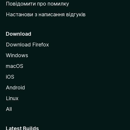
к
Повідомити про помилку
у
Настанови з написання відгуків
M
o
z
Download
i
Download Firefox
l
Windows
l
a
macOS
iOS
Android
Linux
All
Latest Builds