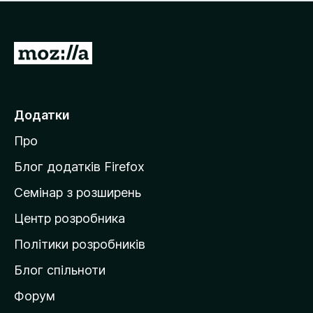
е
і
м
н
а
о
є
П
к
о
е
ц
р
і
н
е
Додатки
о
й
к
Про
т
и
Блог додатків Firefox
н
Семінар з розширень
а
Центр розробника
д
о
Політики розробників
м
Блог спільноти
і
в
Форум