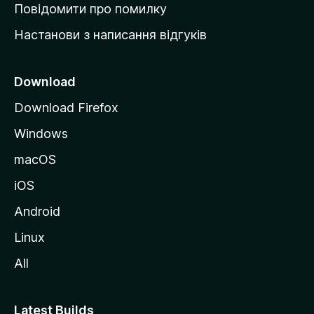
к
Повідомити про помилку
у
Настанови з написання відгуків
M
o
z
Download
i
Download Firefox
l
Windows
l
a
macOS
iOS
Android
Linux
All
Latest Builds