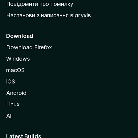
к
Повідомити про помилку
у
Настанови з написання відгуків
M
o
z
Download
i
Download Firefox
l
Windows
l
a
macOS
iOS
Android
Linux
All
Latest Builds