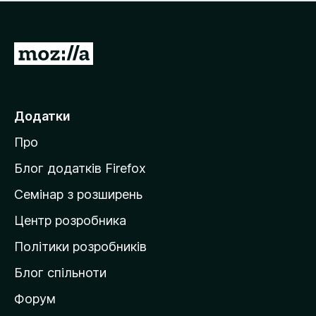
е
і
м
н
а
о
є
П
к
о
е
ц
р
і
н
е
Додатки
о
й
к
Про
т
и
Блог додатків Firefox
н
Семінар з розширень
а
Центр розробника
д
о
Політики розробників
м
Блог спільноти
і
в
Форум