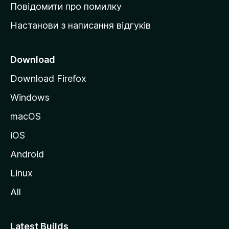
к
Повідомити про помилку
у
Настанови з написання відгуків
M
o
z
Download
i
Download Firefox
l
Windows
l
a
macOS
iOS
Android
Linux
All
Latest Builds