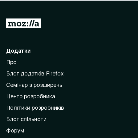
е
і
м
н
а
о
є
П
к
о
е
ц
р
і
н
е
Додатки
о
й
к
Про
т
и
Блог додатків Firefox
н
Семінар з розширень
а
Центр розробника
д
о
Політики розробників
м
Блог спільноти
і
в
Форум