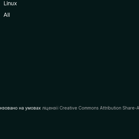
Linux
All
цензовано на умовах
ліцензії Creative Commons Attribution Share-A