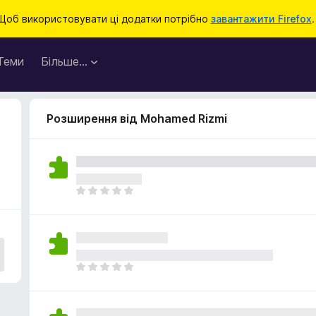
Щоб використовувати ці додатки потрібно
завантажити Firefox
.
Теми
Більше…
Розширення від Mohamed Rizmi
Щ
е
н
е
м
а
Щ
є
е
о
н
ц
е