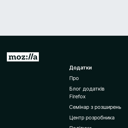
П
е
Додатки
р
Про
е
й
Блог додатків
т
Firefox
и
Семінар з розширень
н
а
Центр розробника
д