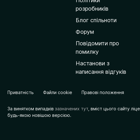
Політики
о
розробників
м
Блог спільноти
і
в
Форум
к
Повідомити про
у
помилку
M
Настанови з
o
написання відгуків
z
i
l
Приватність
Файли cookie
Правові положення
l
a
За винятком випадків
зазначених тут
, вміст цього сайту лі
будь-якою новішою версією.