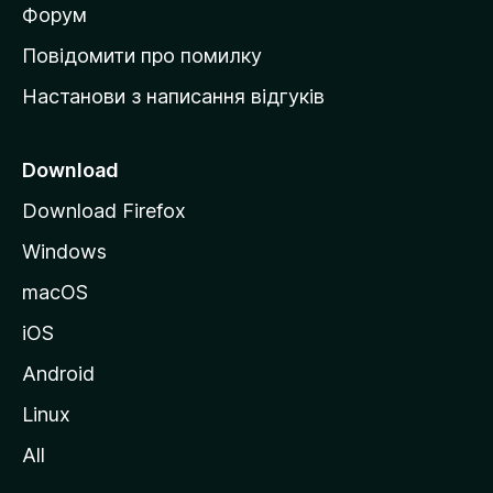
в
Форум
к
Повідомити про помилку
у
Настанови з написання відгуків
M
o
z
Download
i
Download Firefox
l
Windows
l
a
macOS
iOS
Android
Linux
All