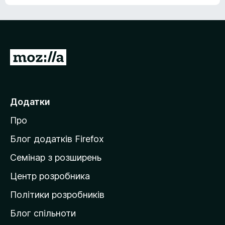
е
о
н
ц
е
і
м
н
а
о
є
П
к
о
е
ц
р
і
н
е
Додатки
о
й
к
Про
т
и
Блог додатків Firefox
н
Семінар з розширень
а
Центр розробника
д
о
Політики розробників
м
Блог спільноти
і