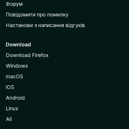
в
Форум
к
Повідомити про помилку
у
Настанови з написання відгуків
M
o
z
Download
i
Download Firefox
l
Windows
l
a
macOS
iOS
Android
Linux
All