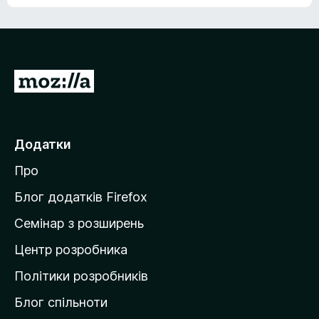
е
о
н
ц
е
і
м
н
а
о
є
П
к
о
е
ц
р
і
н
е
Додатки
о
й
к
Про
т
и
Блог додатків Firefox
н
Семінар з розширень
а
Центр розробника
д
о
Політики розробників
м
Блог спільноти
і