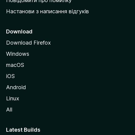
Повідомити про помилку
у
Настанови з написання відгуків
M
o
z
Download
i
Download Firefox
l
Windows
l
a
macOS
iOS
Android
Linux
All
Latest Builds