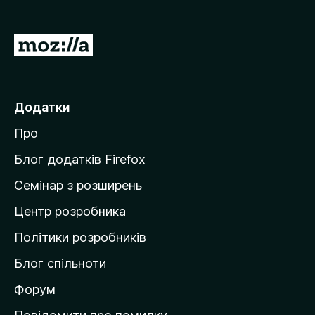
r
e
П
f
е
o
р
x
е
Додатки
й
Про
т
и
Блог додатків Firefox
н
Семінар з розширень
а
Центр розробника
д
о
Політики розробників
м
Блог спільноти
і
в
Форум
к