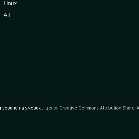
Linux
All
цензовано на умовах
ліцензії Creative Commons Attribution Share-A