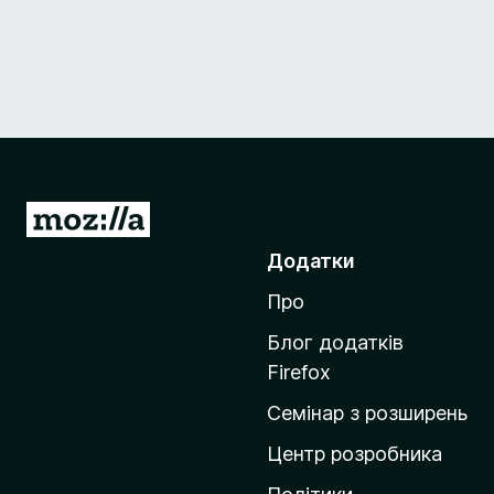
П
е
Додатки
р
Про
е
й
Блог додатків
т
Firefox
и
Семінар з розширень
н
а
Центр розробника
д