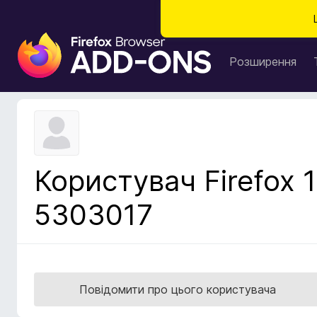
Д
о
Розширення
д
а
т
к
и
б
Користувач Firefox 1
р
а
5303017
у
з
е
р
а
Повідомити про цього користувача
F
i