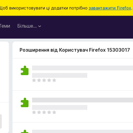
Щоб використовувати ці додатки потрібно
завантажити Firefox
.
Теми
Більше…
Розширення від Користувач Firefox 15303017
Щ
е
н
е
м
а
Щ
є
е
о
н
ц
е