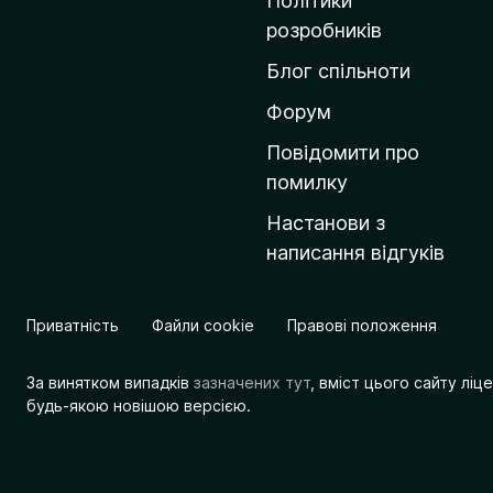
Політики
о
розробників
м
Блог спільноти
і
в
Форум
к
Повідомити про
у
помилку
M
Настанови з
o
написання відгуків
z
i
l
Приватність
Файли cookie
Правові положення
l
a
За винятком випадків
зазначених тут
, вміст цього сайту лі
будь-якою новішою версією.