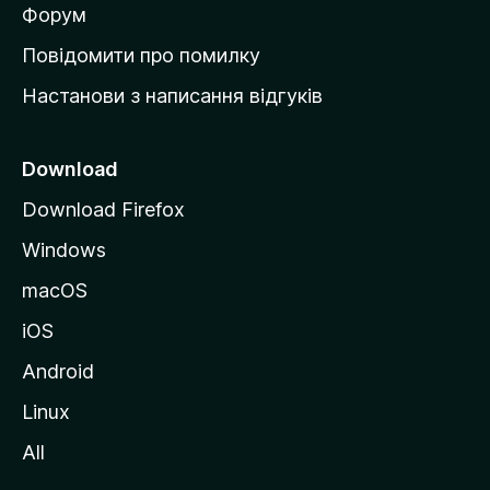
в
Форум
к
Повідомити про помилку
у
Настанови з написання відгуків
M
o
z
Download
i
Download Firefox
l
Windows
l
a
macOS
iOS
Android
Linux
All