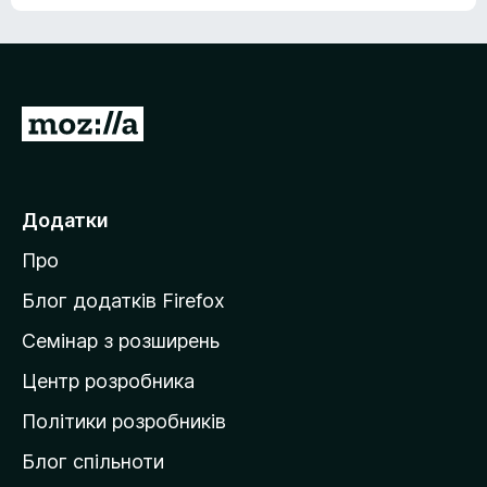
е
о
н
ц
е
і
м
н
а
о
є
П
к
о
е
ц
р
і
н
е
Додатки
о
й
к
Про
т
и
Блог додатків Firefox
н
Семінар з розширень
а
Центр розробника
д
о
Політики розробників
м
Блог спільноти
і