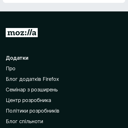
е
о
н
ц
е
і
м
н
а
о
є
П
к
о
е
ц
р
і
н
е
Додатки
о
й
к
Про
т
и
Блог додатків Firefox
н
Семінар з розширень
а
Центр розробника
д
о
Політики розробників
м
Блог спільноти
і