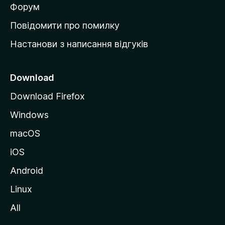
в
Форум
к
Повідомити про помилку
у
Настанови з написання відгуків
M
o
z
Download
i
Download Firefox
l
Windows
l
a
macOS
iOS
Android
Linux
All