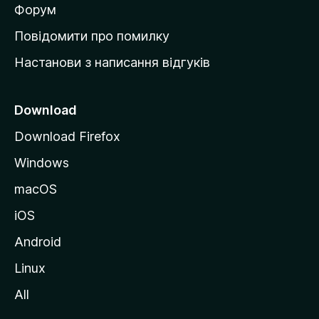
в
Форум
к
Повідомити про помилку
у
Настанови з написання відгуків
M
o
z
Download
i
Download Firefox
l
Windows
l
a
macOS
iOS
Android
Linux
All