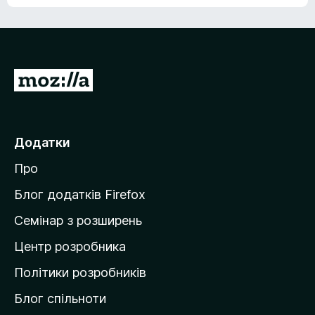
е
о
н
ц
е
і
м
н
а
о
є
П
к
о
е
ц
р
і
н
е
Додатки
о
й
к
Про
т
и
Блог додатків Firefox
н
Семінар з розширень
а
Центр розробника
д
о
Політики розробників
м
Блог спільноти
і