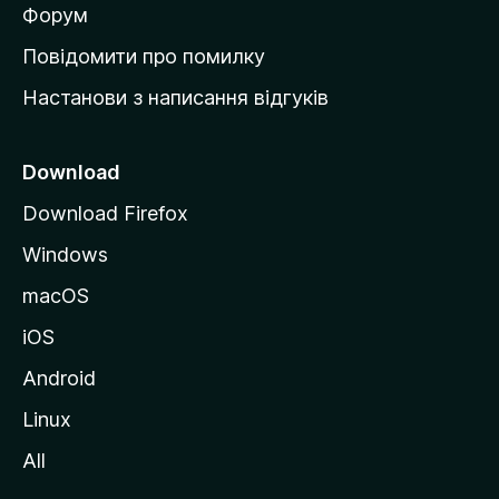
в
Форум
к
Повідомити про помилку
у
Настанови з написання відгуків
M
o
z
Download
i
Download Firefox
l
Windows
l
a
macOS
iOS
Android
Linux
All