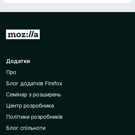
е
о
н
ц
е
і
м
н
а
о
є
П
к
о
е
ц
р
і
н
е
Додатки
о
й
к
Про
т
и
Блог додатків Firefox
н
Семінар з розширень
а
Центр розробника
д
о
Політики розробників
м
Блог спільноти
і